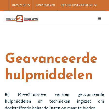
0475 25 15 55
0499 25 88 80
INFO@MOVE2IMPROVE.BE
Geavanceerde
hulpmiddelen
Bij Move2Improve worden geavanceerde
hulpmiddelen en technieken ingezet om
doeltreffende behandelingen op maat te bieden.